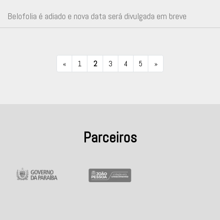
Belofolia é adiado e nova data será divulgada em breve
«
1
2
3
4
5
»
Parceiros