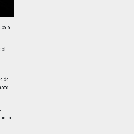
 para
bol
o de
trato
s
que lhe