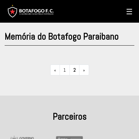
☰
Memória do Botafogo Paraibano
«
1
2
»
Parceiros