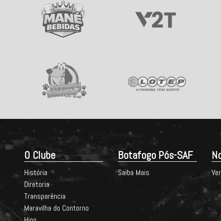
O Clube
Botafogo Pós-SAF
No
História
Saiba Mais
Ver
Diretoria
Transparência
Maravilha do Contorno
Hino