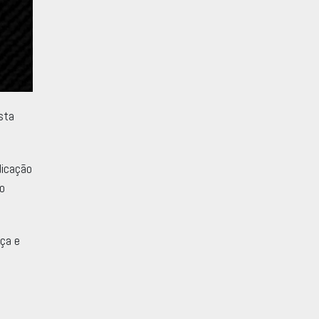
sta
dicação
so
rça e